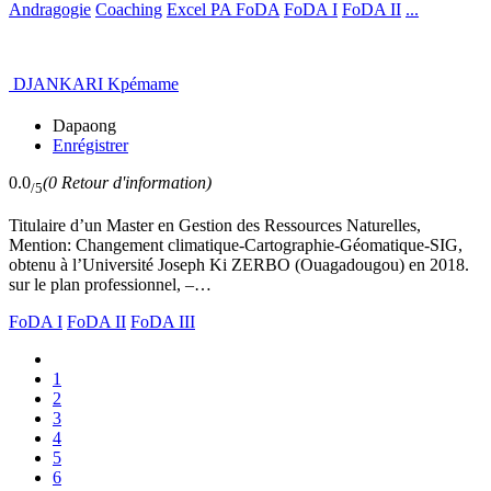
Andragogie
Coaching
Excel PA FoDA
FoDA I
FoDA II
...
DJANKARI Kpémame
Dapaong
Enrégistrer
0.0
(0 Retour d'information)
/5
Titulaire d’un Master en Gestion des Ressources Naturelles,
Mention: Changement climatique-Cartographie-Géomatique-SIG,
obtenu à l’Université Joseph Ki ZERBO (Ouagadougou) en 2018.
sur le plan professionnel, –…
FoDA I
FoDA II
FoDA III
1
2
3
4
5
6