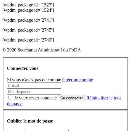
[wpdm_package id=’1527′]
[wpdm_package id=’1524′]
[wpdm_package id=’2741′]
[wpdm_package id=’2745′]
[wpdm_package id=’2749′]
© 2020 Secrétariat Administratif du FoDA
Connectez-vous
Si vous n'avez pas de compte
Créer un compte
Je veux rester connecté
Réinitialiser le mot
Se connecter
de passe
Oublier le mot de passe