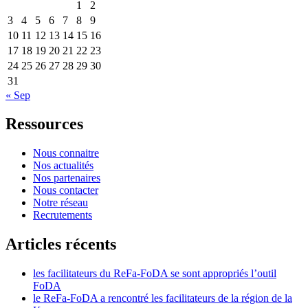
1
2
3
4
5
6
7
8
9
10
11
12
13
14
15
16
17
18
19
20
21
22
23
24
25
26
27
28
29
30
31
« Sep
Ressources
Nous connaitre
Nos actualités
Nos partenaires
Nous contacter
Notre réseau
Recrutements
Articles récents
les facilitateurs du ReFa-FoDA se sont appropriés l’outil
FoDA
le ReFa-FoDA a rencontré les facilitateurs de la région de la