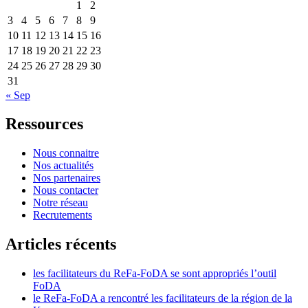
1
2
3
4
5
6
7
8
9
10
11
12
13
14
15
16
17
18
19
20
21
22
23
24
25
26
27
28
29
30
31
« Sep
Ressources
Nous connaitre
Nos actualités
Nos partenaires
Nous contacter
Notre réseau
Recrutements
Articles récents
les facilitateurs du ReFa-FoDA se sont appropriés l’outil
FoDA
le ReFa-FoDA a rencontré les facilitateurs de la région de la