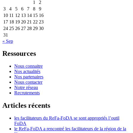
1
2
3
4
5
6
7
8
9
10
11
12
13
14
15
16
17
18
19
20
21
22
23
24
25
26
27
28
29
30
31
« Sep
Ressources
Nous connaitre
Nos actualités
Nos partenaires
Nous contacter
Notre réseau
Recrutements
Articles récents
les facilitateurs du ReFa-FoDA se sont appropriés l’outil
FoDA
le ReFa-FoDA a rencontré les facilitateurs de la région de la