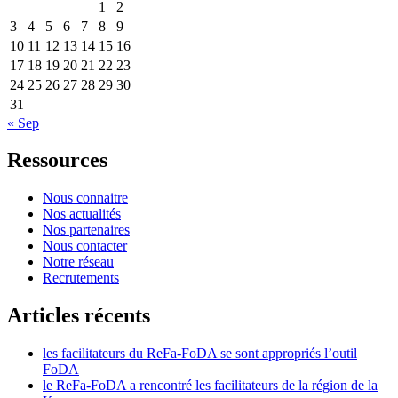
1
2
3
4
5
6
7
8
9
10
11
12
13
14
15
16
17
18
19
20
21
22
23
24
25
26
27
28
29
30
31
« Sep
Ressources
Nous connaitre
Nos actualités
Nos partenaires
Nous contacter
Notre réseau
Recrutements
Articles récents
les facilitateurs du ReFa-FoDA se sont appropriés l’outil
FoDA
le ReFa-FoDA a rencontré les facilitateurs de la région de la