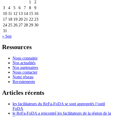
1
2
3
4
5
6
7
8
9
10
11
12
13
14
15
16
17
18
19
20
21
22
23
24
25
26
27
28
29
30
31
« Sep
Ressources
Nous connaitre
Nos actualités
Nos partenaires
Nous contacter
Notre réseau
Recrutements
Articles récents
les facilitateurs du ReFa-FoDA se sont appropriés l’outil
FoDA
le ReFa-FoDA a rencontré les facilitateurs de la région de la