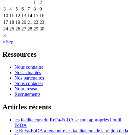
1
2
3
4
5
6
7
8
9
10
11
12
13
14
15
16
17
18
19
20
21
22
23
24
25
26
27
28
29
30
31
« Sep
Ressources
Nous connaitre
Nos actualités
Nos partenaires
Nous contacter
Notre réseau
Recrutements
Articles récents
les facilitateurs du ReFa-FoDA se sont appropriés l’outil
FoDA
le ReFa-FoDA a rencontré les facilitateurs de la région de la