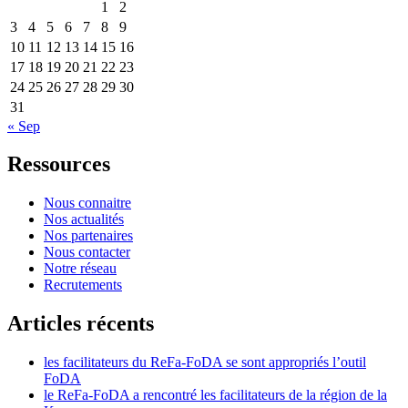
1
2
3
4
5
6
7
8
9
10
11
12
13
14
15
16
17
18
19
20
21
22
23
24
25
26
27
28
29
30
31
« Sep
Ressources
Nous connaitre
Nos actualités
Nos partenaires
Nous contacter
Notre réseau
Recrutements
Articles récents
les facilitateurs du ReFa-FoDA se sont appropriés l’outil
FoDA
le ReFa-FoDA a rencontré les facilitateurs de la région de la