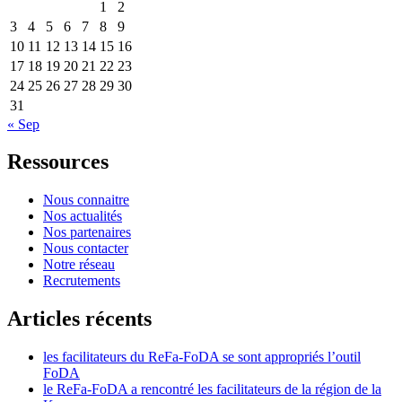
1
2
3
4
5
6
7
8
9
10
11
12
13
14
15
16
17
18
19
20
21
22
23
24
25
26
27
28
29
30
31
« Sep
Ressources
Nous connaitre
Nos actualités
Nos partenaires
Nous contacter
Notre réseau
Recrutements
Articles récents
les facilitateurs du ReFa-FoDA se sont appropriés l’outil
FoDA
le ReFa-FoDA a rencontré les facilitateurs de la région de la