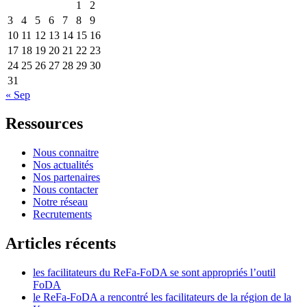
1
2
3
4
5
6
7
8
9
10
11
12
13
14
15
16
17
18
19
20
21
22
23
24
25
26
27
28
29
30
31
« Sep
Ressources
Nous connaitre
Nos actualités
Nos partenaires
Nous contacter
Notre réseau
Recrutements
Articles récents
les facilitateurs du ReFa-FoDA se sont appropriés l’outil
FoDA
le ReFa-FoDA a rencontré les facilitateurs de la région de la