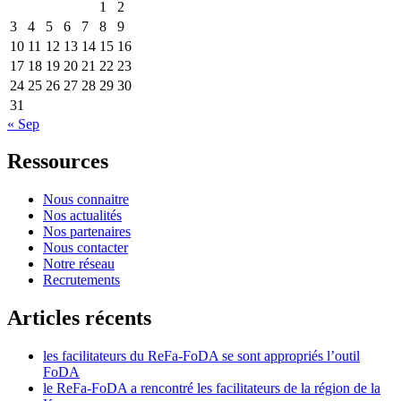
1
2
3
4
5
6
7
8
9
10
11
12
13
14
15
16
17
18
19
20
21
22
23
24
25
26
27
28
29
30
31
« Sep
Ressources
Nous connaitre
Nos actualités
Nos partenaires
Nous contacter
Notre réseau
Recrutements
Articles récents
les facilitateurs du ReFa-FoDA se sont appropriés l’outil
FoDA
le ReFa-FoDA a rencontré les facilitateurs de la région de la