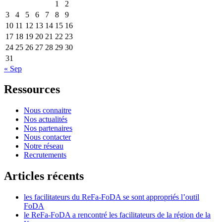
1
2
3
4
5
6
7
8
9
10
11
12
13
14
15
16
17
18
19
20
21
22
23
24
25
26
27
28
29
30
31
« Sep
Ressources
Nous connaitre
Nos actualités
Nos partenaires
Nous contacter
Notre réseau
Recrutements
Articles récents
les facilitateurs du ReFa-FoDA se sont appropriés l’outil
FoDA
le ReFa-FoDA a rencontré les facilitateurs de la région de la