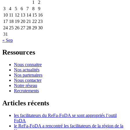
1
2
3
4
5
6
7
8
9
10
11
12
13
14
15
16
17
18
19
20
21
22
23
24
25
26
27
28
29
30
31
« Sep
Ressources
Nous connaitre
Nos actualités
Nos partenaires
Nous contacter
Notre réseau
Recrutements
Articles récents
les facilitateurs du ReFa-FoDA se sont appropriés l’outil
FoDA
le ReFa-FoDA a rencontré les facilitateurs de la région de la