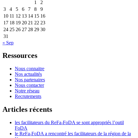
1
2
3
4
5
6
7
8
9
10
11
12
13
14
15
16
17
18
19
20
21
22
23
24
25
26
27
28
29
30
31
« Sep
Ressources
Nous connaitre
Nos actualités
Nos partenaires
Nous contacter
Notre réseau
Recrutements
Articles récents
les facilitateurs du ReFa-FoDA se sont appropriés l’outil
FoDA
le ReFa-FoDA a rencontré les facilitateurs de la région de la