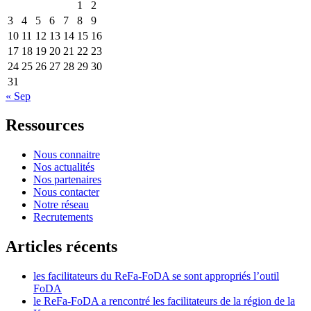
1
2
3
4
5
6
7
8
9
10
11
12
13
14
15
16
17
18
19
20
21
22
23
24
25
26
27
28
29
30
31
« Sep
Ressources
Nous connaitre
Nos actualités
Nos partenaires
Nous contacter
Notre réseau
Recrutements
Articles récents
les facilitateurs du ReFa-FoDA se sont appropriés l’outil
FoDA
le ReFa-FoDA a rencontré les facilitateurs de la région de la